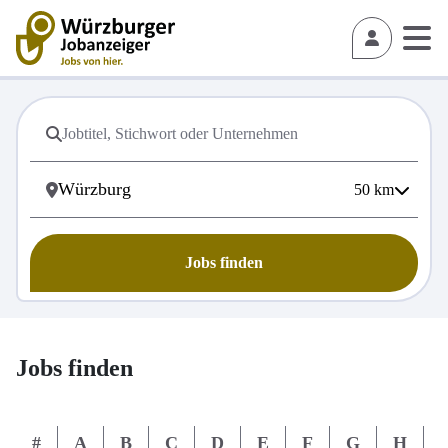
50
km
Jobs finden
Jobs finden
#
A
B
C
D
E
F
G
H
I