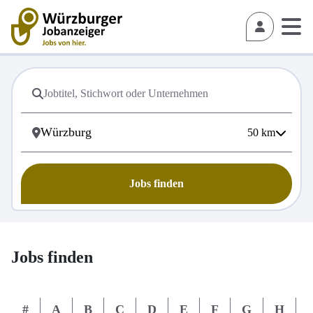
50
km
Jobs finden
Jobs finden
#
A
B
C
D
E
F
G
H
I