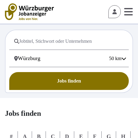
50
km
Jobs finden
Jobs finden
#
A
B
C
D
E
F
G
H
I