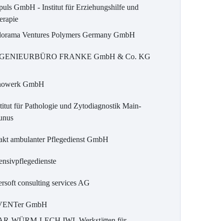
puls GmbH - Institut für Erziehungshilfe und
erapie
dorama Ventures Polymers Germany GmbH
GENIEURBÜRO FRANKE GmbH & Co. KG
nowerk GmbH
titut für Pathologie und Zytodiagnostik Main-
unus
takt ambulanter Pflegedienst GmbH
ensivpflegedienste
ersoft consulting services AG
VENTer GmbH
AR-WÜRM-LECH IWL Werkstätten für