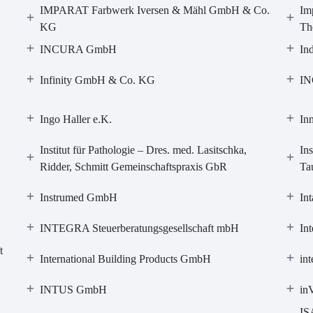
IMPARAT Farbwerk Iversen & Mähl GmbH & Co.
Im
KG
Th
INCURA GmbH
In
Infinity GmbH & Co. KG
IN
Ingo Haller e.K.
In
Institut für Pathologie – Dres. med. Lasitschka,
Ins
Ridder, Schmitt Gemeinschaftspraxis GbR
Ta
Instrumed GmbH
In
INTEGRA Steuerberatungsgesellschaft mbH
Int
t
International Building Products GmbH
int
INTUS GmbH
in
IS