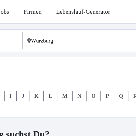
Jobs
Firmen
Lebenslauf-Generator
I
J
K
L
M
N
O
P
Q
g suchst Du?