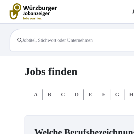
Jobs finden
#
A
B
C
D
E
F
G
H
Welche Berufsbezeichnun