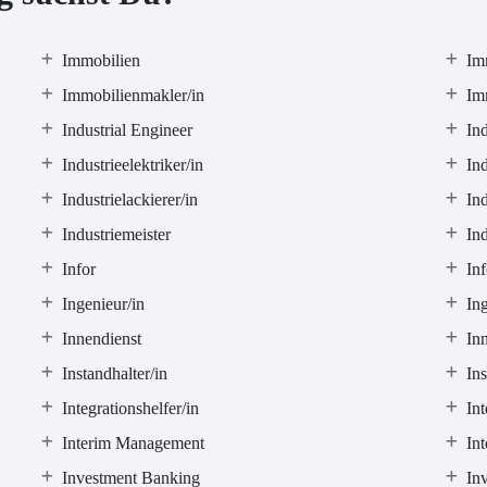
Immobilien
Im
Immobilienmakler/in
Im
Industrial Engineer
Ind
Industrieelektriker/in
Ind
Industrielackierer/in
In
Industriemeister
Ind
Infor
In
Ingenieur/in
In
Innendienst
In
Instandhalter/in
In
Integrationshelfer/in
Int
Interim Management
Int
Investment Banking
Inv