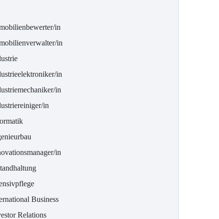
mobilienbewerter/in
mobilienverwalter/in
ustrie
ustrieelektroniker/in
dustriemechaniker/in
ustriereiniger/in
formatik
genieurbau
novationsmanager/in
standhaltung
ensivpflege
ernational Business
estor Relations