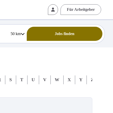
Für Arbeitgeber
50
km
Jobs finden
R
S
T
U
V
W
X
Y
Z