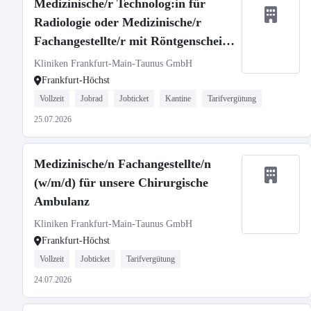
Medizinische/r Technolog:in für
Radiologie oder Medizinische/r
Fachangestellte/r mit Röntgenschein
(m/w/d)
Kliniken Frankfurt-Main-Taunus GmbH
Frankfurt-Höchst
Vollzeit
Jobrad
Jobticket
Kantine
Tarifvergütung
25.07.2026
Medizinische/n Fachangestellte/n
(w/m/d) für unsere Chirurgische
Ambulanz
Kliniken Frankfurt-Main-Taunus GmbH
Frankfurt-Höchst
Vollzeit
Jobticket
Tarifvergütung
24.07.2026