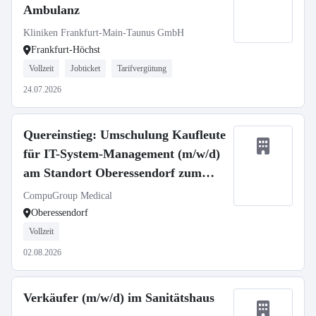
Ambulanz
Kliniken Frankfurt-Main-Taunus GmbH
Frankfurt-Höchst
Vollzeit
Jobticket
Tarifvergütung
24.07.2026
Quereinstieg: Umschulung Kaufleute
für IT-System-Management (m/w/d)
am Standort Oberessendorf zum
01.09.2026
CompuGroup Medical
Oberessendorf
Vollzeit
02.08.2026
Verkäufer (m/w/d) im Sanitätshaus