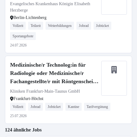
Evangelisches Krankenhaus Königin Elisabeth
Herzberge
Berlin-Lichtenberg
Vollzeit
Teilzeit
Weiterbildungen
Jobrad
Jobticket
Sportangebote
24.07.2026
Medizinische/r Technolog:in für
Radiologie oder Medizinische/r
Fachangestellte/r mit Röntgenschein
(m/w/d)
Kliniken Frankfurt-Main-Taunus GmbH
Frankfurt-Höchst
Vollzeit
Jobrad
Jobticket
Kantine
Tarifvergütung
25.07.2026
124 ähnliche Jobs