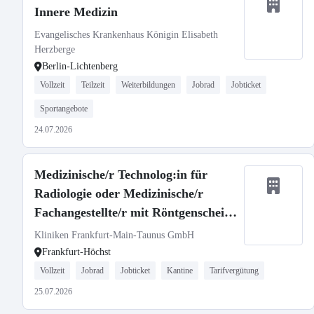
Innere Medizin
Evangelisches Krankenhaus Königin Elisabeth
Herzberge
Berlin-Lichtenberg
Vollzeit
Teilzeit
Weiterbildungen
Jobrad
Jobticket
Sportangebote
24.07.2026
Medizinische/r Technolog:in für
Radiologie oder Medizinische/r
Fachangestellte/r mit Röntgenschein
(m/w/d)
Kliniken Frankfurt-Main-Taunus GmbH
Frankfurt-Höchst
Vollzeit
Jobrad
Jobticket
Kantine
Tarifvergütung
25.07.2026