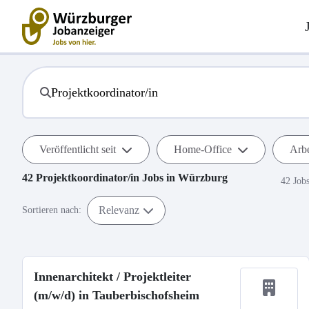
Veröffentlicht seit
Home-Office
Arbe
42
Projektkoordinator/in
Jobs in
Würzburg
42 Job
Relevanz
Sortieren nach:
Innenarchitekt / Projektleiter
(m/w/d) in Tauberbischofsheim