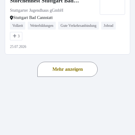
Storchennest Stuttgart Bad
Cannstatt
Stuttgarter Jugendhaus gGmbH
Stuttgart Bad Cannstatt
Vollzeit
Weiterbildungen
Gute Verkehrsanbindung
Jobrad
3
25.07.2026
Mehr anzeigen