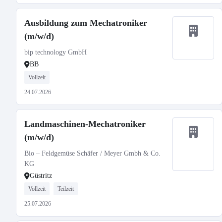
Ausbildung zum Mechatroniker
(m/w/d)
bip technology GmbH
BB
Vollzeit
24.07.2026
Landmaschinen-Mechatroniker
(m/w/d)
Bio – Feldgemüse Schäfer / Meyer Gmbh & Co.
KG
Güstritz
Vollzeit
Teilzeit
25.07.2026