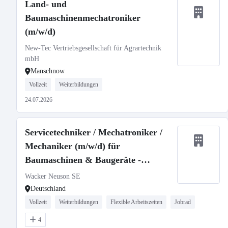
Land- und
Baumaschinenmechatroniker
(m/w/d)
New-Tec Vertriebsgesellschaft für Agrartechnik
mbH
Manschnow
Vollzeit
Weiterbildungen
24.07.2026
Servicetechniker / Mechatroniker /
Mechaniker (m/w/d) für
Baumaschinen & Baugeräte -
stationär oder mobil
Wacker Neuson SE
Deutschland
Vollzeit
Weiterbildungen
Flexible Arbeitszeiten
Jobrad
4