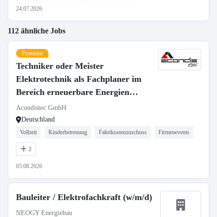
24.07.2026
112 ähnliche Jobs
Premium
Techniker oder Meister
Elektrotechnik als Fachplaner im
Bereich erneuerbare Energien
(m/w/d)
Acondistec GmbH
Deutschland
Vollzeit
Kinderbetreuung
Fahrtkostenzuschuss
Firmenevents
2
05.08.2026
Bauleiter / Elektrofachkraft (w/m/d)
NEOGY Energiebau