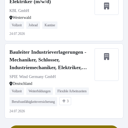
Elektriker (m/w/d)
KBL GmbH
Westerwald
Vollzeit
Jobrad
Kantine
24.07.2026
Bauleiter Industrieverlagerungen -
Mechaniker, Schlosser,
Industriemechaniker, Elektriker,
Techniker m/w/d
SPIE Wind Germany GmbH
Deutschland
Vollzeit
Weiterbildungen
Flexible Arbeitszeiten
3
Berufsunfähigkeitsversicherung
24.07.2026