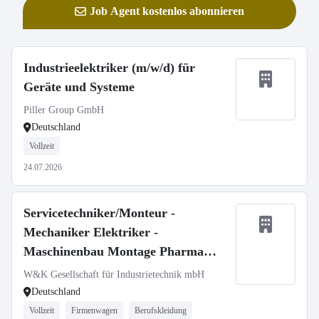
Job Agent kostenlos abonnieren
Industrieelektriker (m/w/d) für
Geräte und Systeme
Piller Group GmbH
Deutschland
Vollzeit
24.07.2026
Servicetechniker/Monteur -
Mechaniker Elektriker -
Maschinenbau Montage Pharma
Medizintechnik (m/w/d)
W&K Gesellschaft für Industrietechnik mbH
Deutschland
Vollzeit
Firmenwagen
Berufskleidung