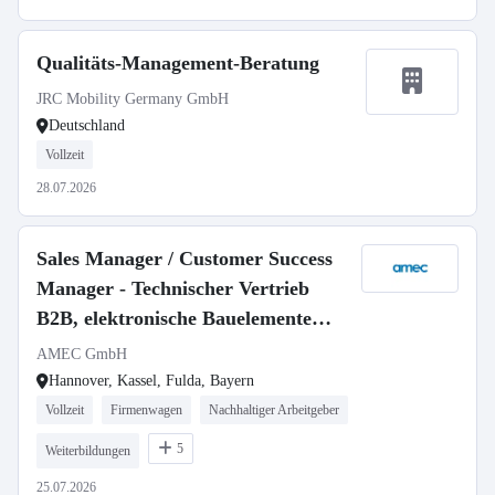
Qualitäts-Management-Beratung
JRC Mobility Germany GmbH
Deutschland
Vollzeit
28.07.2026
Sales Manager / Customer Success
Manager - Technischer Vertrieb
B2B, elektronische Bauelemente
(m/w/d)
AMEC GmbH
Hannover, Kassel, Fulda, Bayern
Vollzeit
Firmenwagen
Nachhaltiger Arbeitgeber
5
Weiterbildungen
25.07.2026