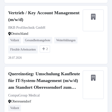
Vertrieb / Key Account Management
(m/w/d)
BKB Profiltechnik GmbH
Deutschland
Vollzeit
Gesundheitsangebote
Weiterbildungen
2
Flexible Arbeitszeiten
28.07.2026
Quereinstieg: Umschulung Kaufleute
für IT-System-Management (m/w/d)
am Standort Oberessendorf zum
01.09.2026
CompuGroup Medical
Oberessendorf
Vollzeit