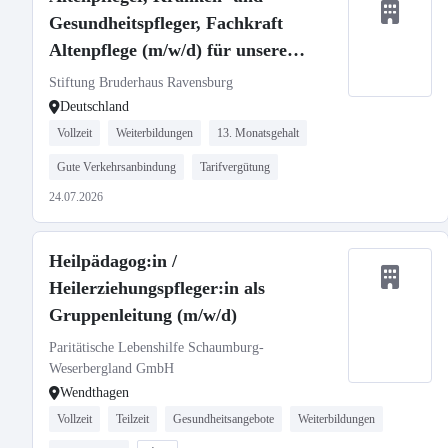
Gesundheitspfleger, Fachkraft
Altenpflege (m/w/d) für unsere
Häuser in Ravensburg und
Stiftung Bruderhaus Ravensburg
Oberhofen gesucht!
Deutschland
Vollzeit
Weiterbildungen
13. Monatsgehalt
Gute Verkehrsanbindung
Tarifvergütung
24.07.2026
Heilpädagog:in /
Heilerziehungspfleger:in als
Gruppenleitung (m/w/d)
Paritätische Lebenshilfe Schaumburg-
Weserbergland GmbH
Wendthagen
Vollzeit
Teilzeit
Gesundheitsangebote
Weiterbildungen