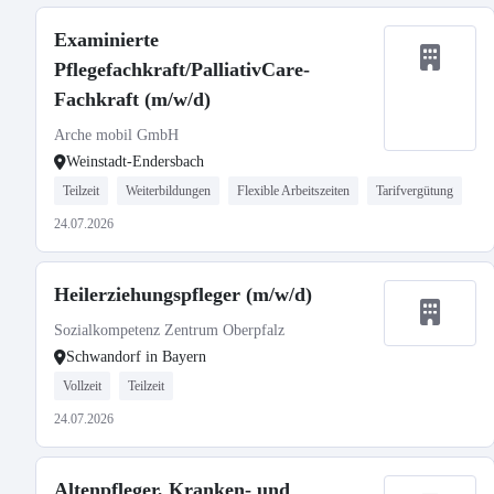
Examinierte
Pflegefachkraft/PalliativCare-
Fachkraft (m/w/d)
Arche mobil GmbH
Weinstadt-Endersbach
Teilzeit
Weiterbildungen
Flexible Arbeitszeiten
Tarifvergütung
24.07.2026
Heilerziehungspfleger (m/w/d)
Sozialkompetenz Zentrum Oberpfalz
Schwandorf in Bayern
Vollzeit
Teilzeit
24.07.2026
Altenpfleger, Kranken- und