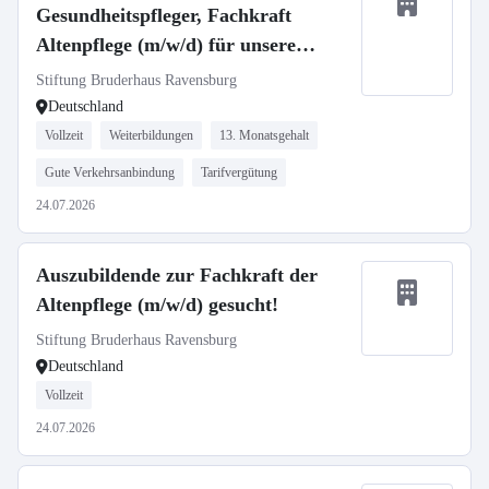
Gesundheitspfleger, Fachkraft
Altenpflege (m/w/d) für unsere
Häuser in Ravensburg und
Stiftung Bruderhaus Ravensburg
Oberhofen gesucht!
Deutschland
Vollzeit
Weiterbildungen
13. Monatsgehalt
Gute Verkehrsanbindung
Tarifvergütung
24.07.2026
Auszubildende zur Fachkraft der
Altenpflege (m/w/d) gesucht!
Stiftung Bruderhaus Ravensburg
Deutschland
Vollzeit
24.07.2026