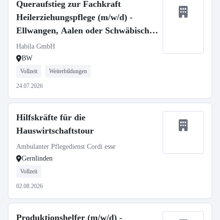
Queraufstieg zur Fachkraft
Heilerziehungspflege (m/w/d) -
Ellwangen, Aalen oder Schwäbisch
Gmünd
Habila GmbH
BW
Vollzeit
Weiterbildungen
24.07.2026
Hilfskräfte für die
Hauswirtschaftstour
Ambulanter Pflegedienst Cordi esse
Gernlinden
Vollzeit
02.08.2026
Produktionshelfer (m/w/d) -