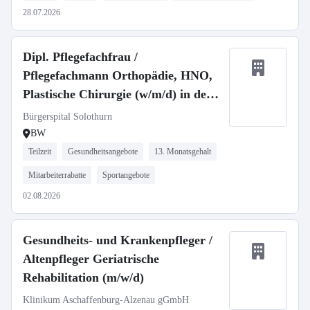
28.07.2026
Dipl. Pflegefachfrau /
Pflegefachmann Orthopädie, HNO,
Plastische Chirurgie (w/m/d) in der
Schweiz
Bürgerspital Solothurn
BW
Teilzeit
Gesundheitsangebote
13. Monatsgehalt
Mitarbeiterrabatte
Sportangebote
02.08.2026
Gesundheits- und Krankenpfleger /
Altenpfleger Geriatrische
Rehabilitation (m/w/d)
Klinikum Aschaffenburg-Alzenau gGmbH