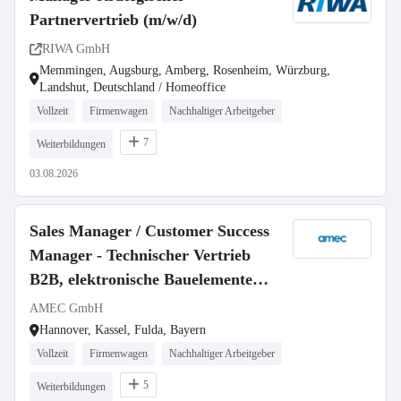
Partnervertrieb (m/w/d)
RIWA GmbH
Memmingen, Augsburg, Amberg, Rosenheim, Würzburg,
Landshut, Deutschland / Homeoffice
Vollzeit
Firmenwagen
Nachhaltiger Arbeitgeber
7
Weiterbildungen
03.08.2026
Sales Manager / Customer Success
Manager - Technischer Vertrieb
B2B, elektronische Bauelemente
(m/w/d)
AMEC GmbH
Hannover, Kassel, Fulda, Bayern
Vollzeit
Firmenwagen
Nachhaltiger Arbeitgeber
5
Weiterbildungen