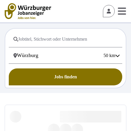
50
km
Jobs finden