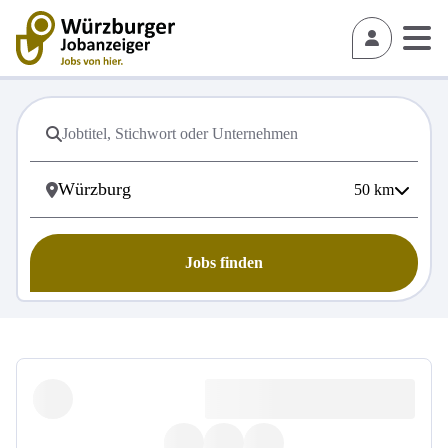
50
km
Jobs finden