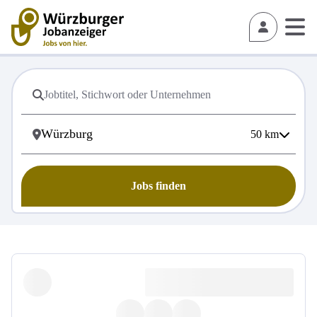
50
km
Jobs finden