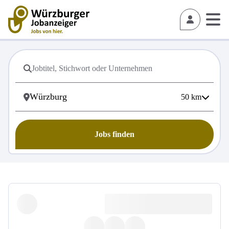
50
km
Jobs finden