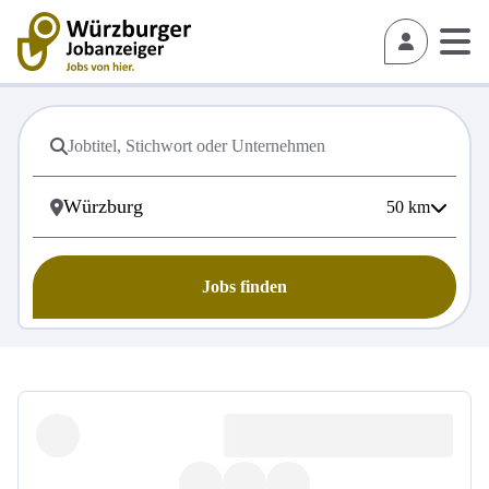
50
km
Jobs finden