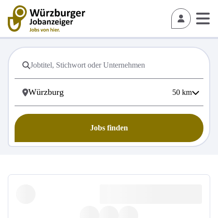
50
km
Jobs finden