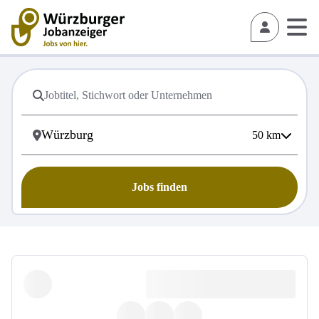
50
km
Jobs finden