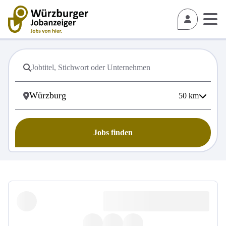
50
km
Jobs finden