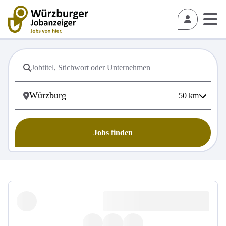
50
km
Jobs finden