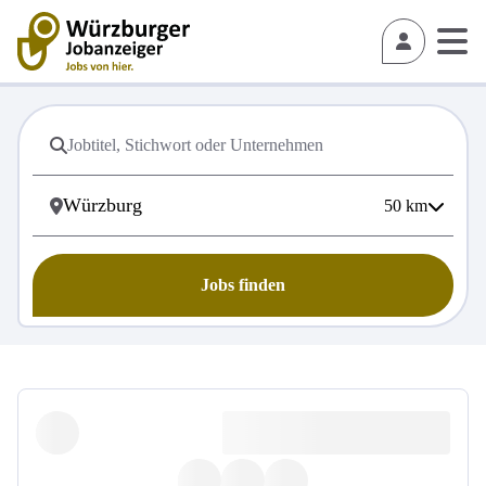
50
km
Jobs finden