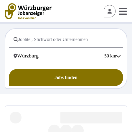
50
km
Jobs finden