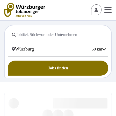
50
km
Jobs finden