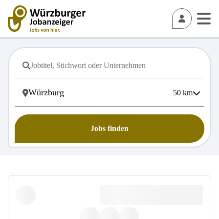
50
km
Jobs finden