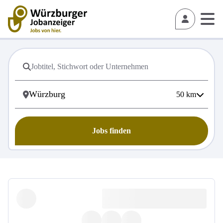
50
km
Jobs finden