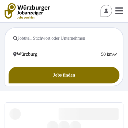
50
km
Jobs finden