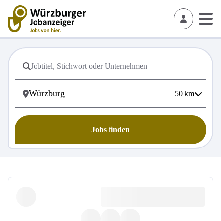
50
km
Jobs finden