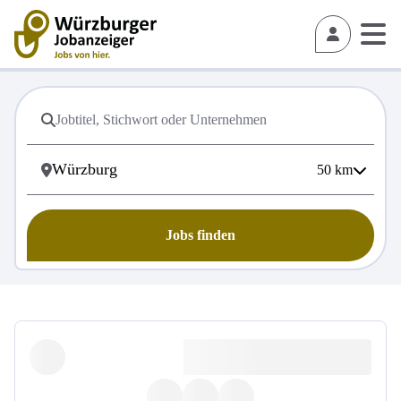
50
km
Jobs finden