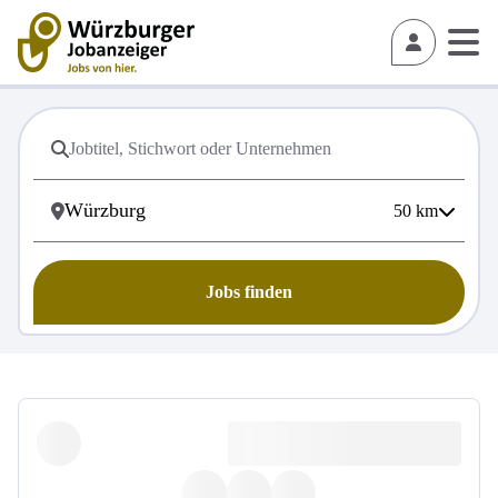
50
km
Jobs finden