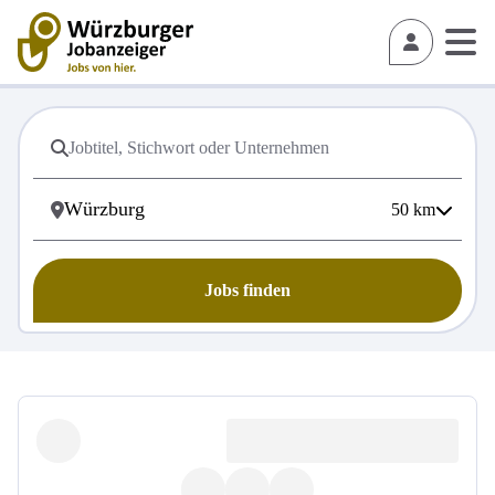
50
km
Jobs finden