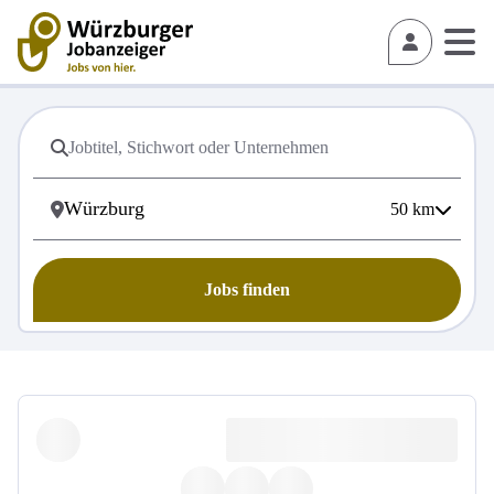
50
km
Jobs finden