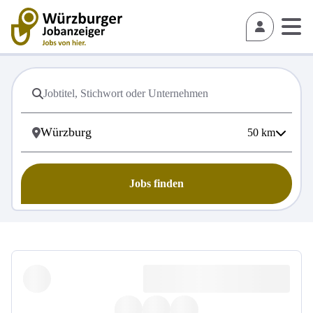
50
km
Jobs finden