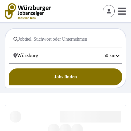
50
km
Jobs finden